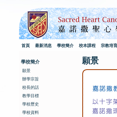
首頁
最新消息
學校簡介
校本課程
宗教培
願景
學校簡介
願景
辦學宗旨
校長的話
教學目標
學校歷史
學校資料