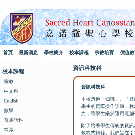
首頁
最新消息
學校簡介
校本課程
宗教培育
價值教
資訊科技科
校本課程
宗教
資訊科技科
中文科
本校透過「知識」、「技
English
學生的實際操作訓練，務
數學
力，讓學生樂於運用電腦
普通話科
除了培養學生傳統的資訊
常識
教範式轉移。我們旨在引