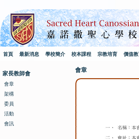
首頁
最新消息
學校簡介
校本課程
宗教培育
價值教
會章
家長教師會
會章
架構
委員
活動
會訊