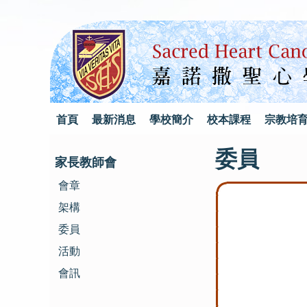
首頁
最新消息
學校簡介
校本課程
宗教培
委員
家長教師會
會章
架構
委員
活動
會訊