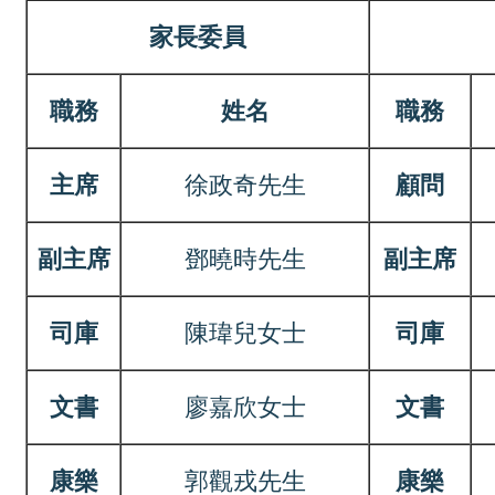
家長委員
職務
姓名
職務
主席
徐政奇
先生
顧問
副主席
鄧曉時
先生
副主席
司庫
陳瑋兒女士
司庫
文書
廖嘉欣女士
文書
康樂
郭觀戎
先生
康樂