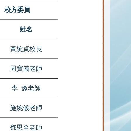
校方委員
姓名
黃婉貞校長
周寶儀老師
李 豫老師
施婉儀老師
鄧恩全老師