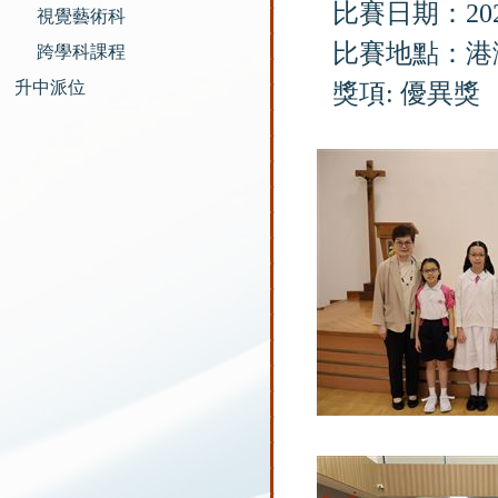
比賽日期：202
視覺藝術科
比賽地點：港
跨學科課程
升中派位
獎項: 優異獎