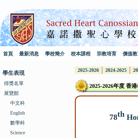
首頁
最新消息
學校簡介
校本課程
宗教培育
價值教
2025-2026
2024-2025
20
學生表現
得獎名單
2025-2026年
展覽館
中文科
th
English
78
Hon
數學科
Science