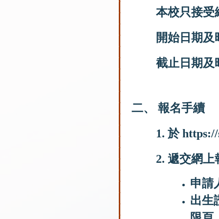
本校只接受
開始日期及
截止日期及
二、 報名手續
1. 於
https:/
2. 遞交
申請
出生
限頁