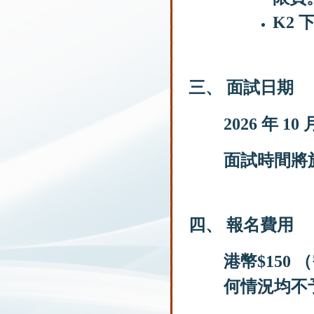
K2
三、 面試日期
2026 年 10
面試時間將於
四、 報名費用
港幣$150 
何情況均不