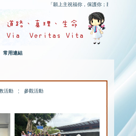
「願上主祝福你，保護你；願上主的慈顏光照你
常用連結
教活動
¦
參觀活動