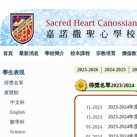
首頁
最新消息
學校簡介
校本課程
宗教培育
價值教
2025-2026
2024-2025
20
學生表現
得獎名單
得獎名單2023/2024
展覽館
中文科
2023-20
11-2023
English
2023-20
11-2023
數學科
2023-20
01-2024
Science
2023-20
01-2024