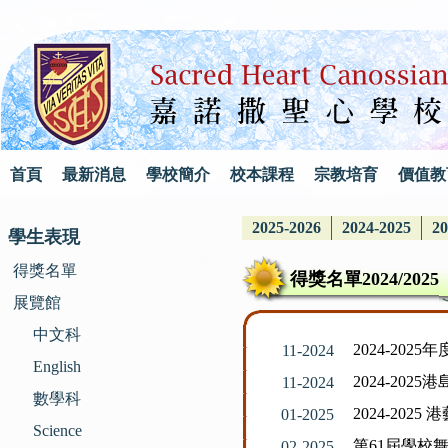
首頁
最新消息
學校簡介
校本課程
宗教培育
價值教
2025-2026
2024-2025
20
學生表現
得獎名單
得獎名單2024/2025
展覽館
中文科
2024-20
11-2024
English
2024-20
11-2024
數學科
2024-20
01-2025
Science
第61屆學校
02-2025