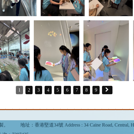
1
2
3
4
5
6
7
8
9
複製。
地址：香港堅道34號 Address : 34 Caine Road, Central, H