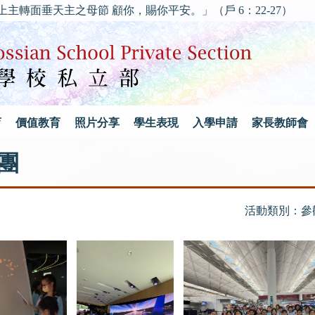
垂天主之母節 顧你，賜你平安。」（戶 6：22-27）
育
價值教育
照片分享
學生表現
入學申請
家長教師會
學團
活動類別：參