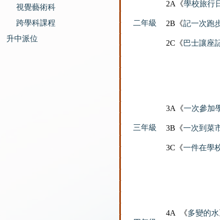
2A《
學校旅行
視覺藝術科
跨學科課程
二年級
2B《
記一次跑
升中派位
2C《
巴士讓座
3A《
一次參加
三年級
3B《
一次到菜
3C《
一件在學校
4A 《
多變的水