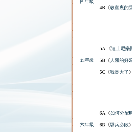
四年級
4B《
教室裏的
5A 《
迪士尼樂
五年級
5B《
人類的好幫手
5C《
我長大了
6A《
如何分配
六年級
6B《
驕兵必敗